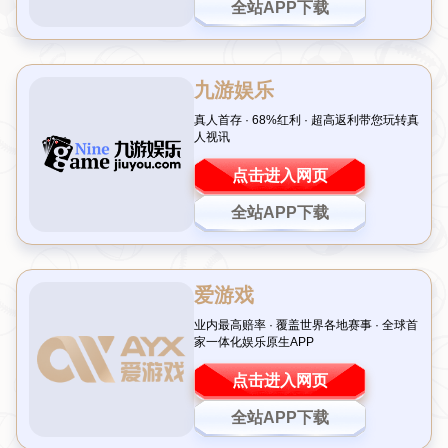
乐互动体验，平台实时更新体育最新活动与精彩赛事资讯，涵盖足球、篮
球、电竞等多个领域。同时，平台游戏娱乐场汇集海量热门电子游戏与互动
竞猜，提供流畅安全的游戏环境，助您在享受赛事激情的同时畅玩游戏，感
受丰富多彩的互动娱乐新体验。电竞比赛已经成为全球体育和娱乐产业的重
要组成部分，本公司专注于电竞比赛活动的组织与策划，致力于为全球玩家
提供高质量的竞技平台。我们组织的赛事涵盖了多种热门电竞游戏，包括
MOBA类、FPS类、体育竞技类等，为全球玩家提供了一个展示自我实力、
竞技和交流的平台。公司凭借强大的赛事运营团队、先进的赛事平台以及创
新的组织方式，已成功举办了多个国际和地区性的大型电竞赛事。我们与全
球顶级电竞俱乐部、战队及游戏开发商紧密合作，确保赛事的公正性和专业
性。通过高质量的赛事直播和专业的解说团队，我们为全球观众提供了身临
其境的赛事观赛体验，提升了电竞比赛的娱乐性和观赏性。未来，我们将继
续拓展电竞赛事的规模，推动赛事全球化，并结合虚拟现实（VR）等先进
技术，进一步提升赛事的互动性和沉浸感，让每一位玩家和观众都能享受更
加精彩和真实的电竞体验。
Copyright 2024
C7娱乐官方网-APP下载VIP注册送彩金 C7 Entertainment
All Rights by
c7娱乐官网
联系电话：028-8344533 E-mail：admin@cc-c7c7.com
公司地址：辽宁省营口市盖州市梁屯镇